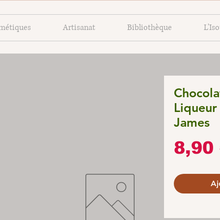
métiques
Artisanat
Bibliothèque
L'Is
Chocolat
Liqueur
James
8,90
Aj