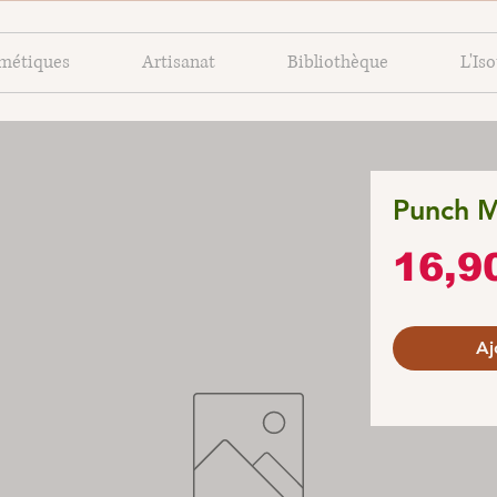
métiques
Artisanat
Bibliothèque
L'Is
Punch M
16,9
Aj