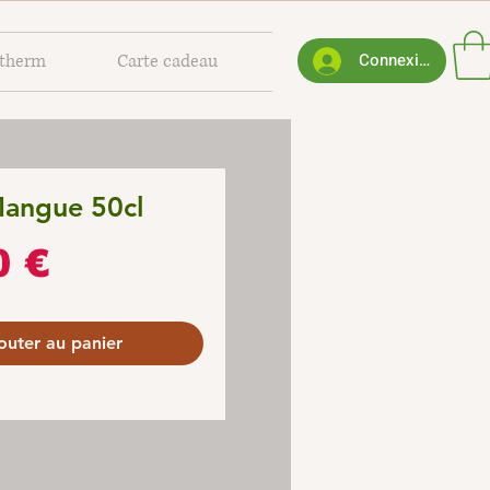
Connexion
otherm
Carte cadeau
angue 50cl
Prix
0 €
outer au panier